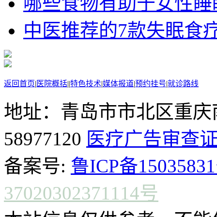
哪些食物有助于女性睡
中医推荐的7款失眠食
返回首页
|
医院概括
|
|
特色技术
|
媒体报道
|
预约挂号
|
就诊路线
地址：青岛市市北区重庆南
58977120
医疗广告审查
备案号:
鲁ICP备15035831
37020302371114号