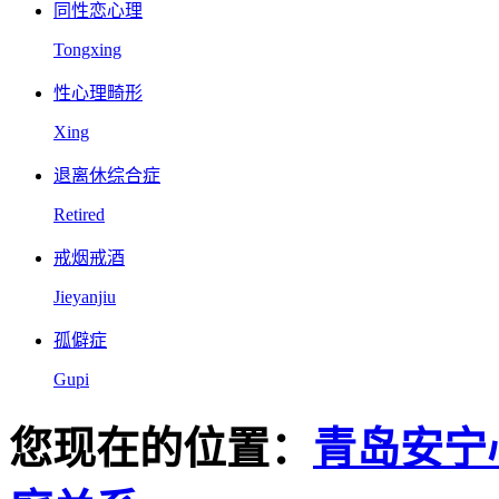
同性恋心理
Tongxing
性心理畸形
Xing
退离休综合症
Retired
戒烟戒酒
Jieyanjiu
孤僻症
Gupi
您现在的位置：
青岛安宁