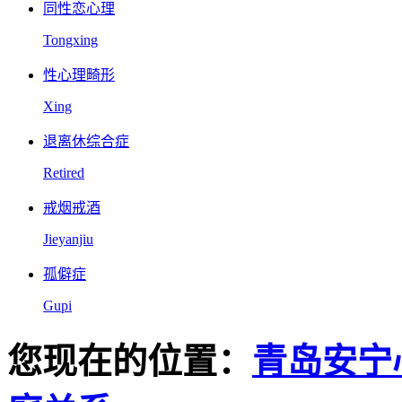
同性恋心理
Tongxing
性心理畸形
Xing
退离休综合症
Retired
戒烟戒酒
Jieyanjiu
孤僻症
Gupi
您现在的位置：
青岛安宁