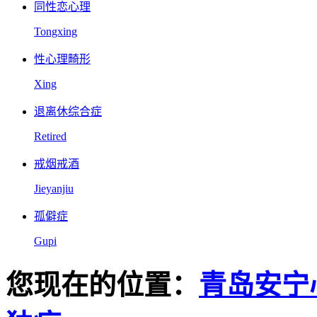
同性恋心理
Tongxing
性心理畸形
Xing
退离休综合症
Retired
戒烟戒酒
Jieyanjiu
孤僻症
Gupi
您现在的位置：
青岛安宁