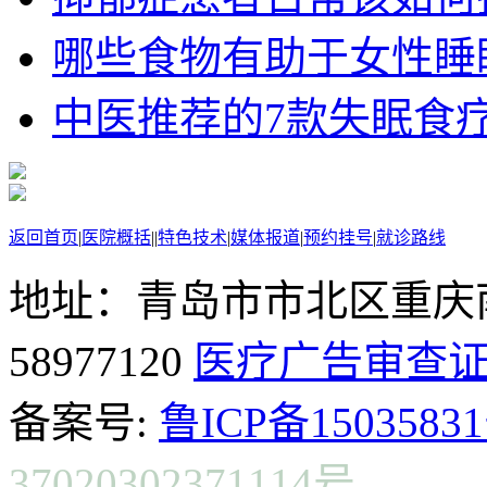
哪些食物有助于女性睡
中医推荐的7款失眠食
返回首页
|
医院概括
|
|
特色技术
|
媒体报道
|
预约挂号
|
就诊路线
地址：青岛市市北区重庆南
58977120
医疗广告审查
备案号:
鲁ICP备15035831
37020302371114号