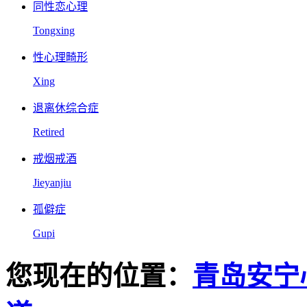
同性恋心理
Tongxing
性心理畸形
Xing
退离休综合症
Retired
戒烟戒酒
Jieyanjiu
孤僻症
Gupi
您现在的位置：
青岛安宁