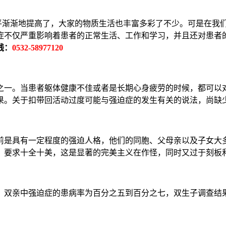
平渐渐地提高了，大家的物质生活也丰富多彩了不少。可是在我
症不仅严重影响着患者的正常生活、工作和学习，并且还对患者
线：
0532-58977120
一。当患者躯体健康不佳或者是长期心身疲劳的时候，都可以对
果。关于扣带回活动过度可能与强迫症的发生有关的说法，尚缺
是具有一定程度的强迫人格，他们的同胞、父母亲以及子女大多
、要求十全十美，这是显著的完美主义在作怪，同时又过于刻板
双亲中强迫症的患病率为百分之五到百分之七，双生子调查结果