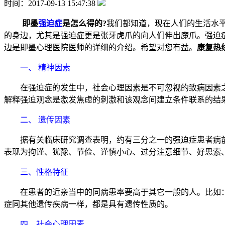
时间：2017-09-13 15:47:38
即墨
强迫症
是怎么得的?
我们都知道，现在人们的生活水
的身边，尤其是强迫症更是张牙虎爪的向人们伸出魔爪。强迫
边是即墨心理医院医师的详细的介绍。希望对您有益。
康复热
一、 精神因素
在强迫症的发生中，社会心理因素是不可忽视的致病因素之
解释强迫观念是激发焦虑的刺激和该观念间建立条件联系的结
二、 遗传因素
据有关临床研究调查表明，约有三分之一的强迫症患者病前
表现为拘谨、犹豫、节俭、谨慎小心、过分注意细节、好思索
三、性格特征
在患者的近亲当中的同病患率要高于其它一般的人。比如：
症同其他遗传疾病一样，都是具有遗传性质的。
四、社会心理因素