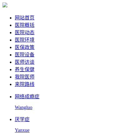
网站首页
医院概括
医院动态
医院环境
医保政策
医院设备
医师访谈
养生保健
我院医师
来院路线
网络成瘾症
Wangluo
厌学症
Yanxue