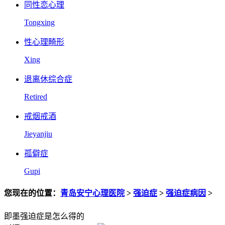
同性恋心理
Tongxing
性心理畸形
Xing
退离休综合症
Retired
戒烟戒酒
Jieyanjiu
孤僻症
Gupi
您现在的位置：
青岛安宁心理医院
>
强迫症
>
强迫症病因
>
即墨强迫症是怎么得的