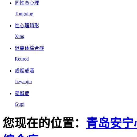
同性恋心理
Tongxing
性心理畸形
Xing
退离休综合症
Retired
戒烟戒酒
Jieyanjiu
孤僻症
Gupi
您现在的位置：
青岛安宁