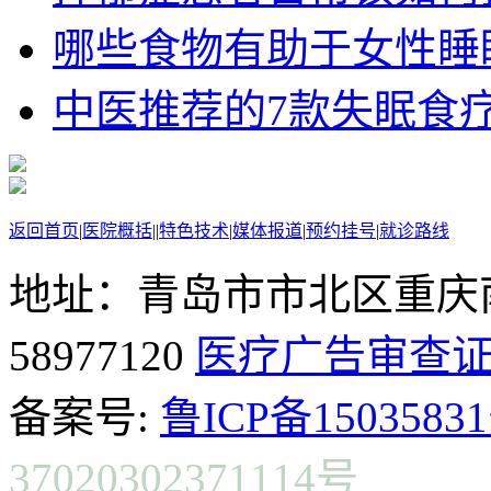
哪些食物有助于女性睡
中医推荐的7款失眠食
返回首页
|
医院概括
|
|
特色技术
|
媒体报道
|
预约挂号
|
就诊路线
地址：青岛市市北区重庆南
58977120
医疗广告审查
备案号:
鲁ICP备15035831
37020302371114号