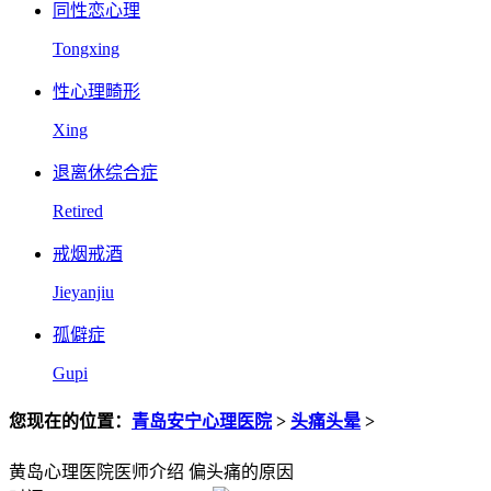
同性恋心理
Tongxing
性心理畸形
Xing
退离休综合症
Retired
戒烟戒酒
Jieyanjiu
孤僻症
Gupi
您现在的位置：
青岛安宁心理医院
>
头痛头晕
>
黄岛心理医院医师介绍 偏头痛的原因