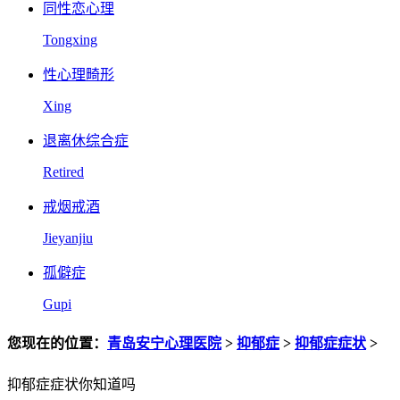
同性恋心理
Tongxing
性心理畸形
Xing
退离休综合症
Retired
戒烟戒酒
Jieyanjiu
孤僻症
Gupi
您现在的位置：
青岛安宁心理医院
>
抑郁症
>
抑郁症症状
>
抑郁症症状你知道吗