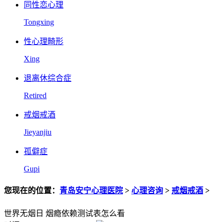
同性恋心理
Tongxing
性心理畸形
Xing
退离休综合症
Retired
戒烟戒酒
Jieyanjiu
孤僻症
Gupi
您现在的位置：
青岛安宁心理医院
>
心理咨询
>
戒烟戒酒
>
世界无烟日 烟瘾依赖测试表怎么看