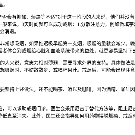
很高。
是否会有抑郁、烦躁等不适?对于这一阶段的人来说，他们并没有
来说，3天时间就可以成功戒烟：1.分散注意力，例如做填字游戏
就会消退。
非常想吸烟，如果推迟吸早起第一支烟，吸烟的量就会减少。晚
烟者体会到戒烟给心脏和血液系统带来的益处，就更容易坚持下
的人来说，意志力相对薄弱，需要寻求外界的支持。具体做法是
;想吸烟时，不妨散散步，或喝杯果汁。戒烟后，可能会出现注
要坚持上述做法，还不能喝茶、酒以及咖啡。因为酒精、咖啡因
难，可以求助戒烟门诊。医生会采用尼古丁替代方法等，阻止尼
降低直至消失。此外，医生还会指导如何用药物摆脱烟瘾、戒烟