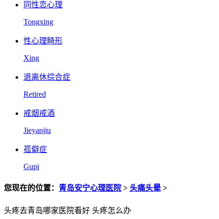
同性恋心理
Tongxing
性心理畸形
Xing
退离休综合症
Retired
戒烟戒酒
Jieyanjiu
孤僻症
Gupi
您现在的位置：
青岛安宁心理医院
>
头痛头晕
>
头疼去青岛哪家医院看好 头疼怎么办