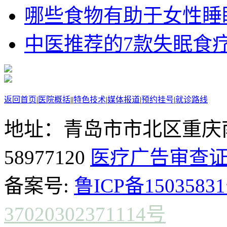
哪些食物有助于女性睡
中医推荐的7款失眠食
返回首页
|
医院概括
|
|
特色技术
|
媒体报道
|
预约挂号
|
就诊路线
地址：青岛市市北区重庆南
58977120
医疗广告审查
备案号:
鲁ICP备15035831
37020302371114号