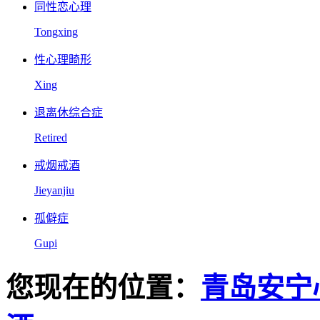
同性恋心理
Tongxing
性心理畸形
Xing
退离休综合症
Retired
戒烟戒酒
Jieyanjiu
孤僻症
Gupi
您现在的位置：
青岛安宁