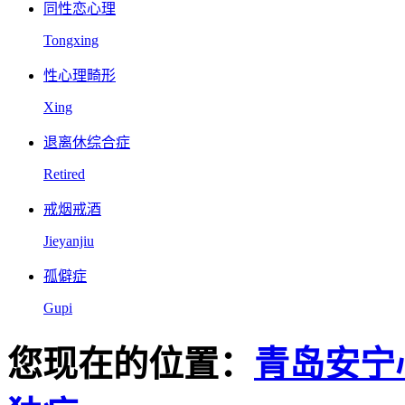
同性恋心理
Tongxing
性心理畸形
Xing
退离休综合症
Retired
戒烟戒酒
Jieyanjiu
孤僻症
Gupi
您现在的位置：
青岛安宁