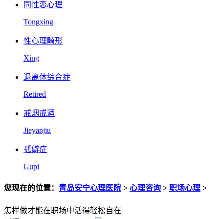
同性恋心理
Tongxing
性心理畸形
Xing
退离休综合症
Retired
戒烟戒酒
Jieyanjiu
孤僻症
Gupi
您现在的位置：
青岛安宁心理医院
>
心理咨询
>
职场心理
>
怎样做才能在职场中活得轻松自在