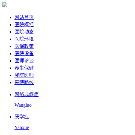
网站首页
医院概括
医院动态
医院环境
医保政策
医院设备
医师访谈
养生保健
我院医师
来院路线
网络成瘾症
Wangluo
厌学症
Yanxue