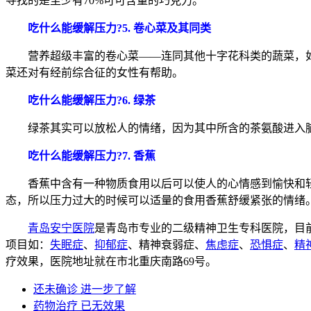
寻找的是至少有70%可可含量的巧克力。
吃什么能缓解压力?5. 卷心菜及其同类
营养超级丰富的卷心菜——连同其他十字花科类的蔬菜，如
菜还对有经前综合征的女性有帮助。
吃什么能缓解压力?6. 绿茶
绿茶其实可以放松人的情绪，因为其中所含的茶氨酸进入脑
吃什么能缓解压力?7. 香蕉
香蕉中含有一种物质食用以后可以使人的心情感到愉快和轻
态，所以压力过大的时候可以适量的食用香蕉舒缓紧张的情绪
青岛安宁医院
是青岛市专业的二级精神卫生专科医院，目
项目如：
失眠症
、
抑郁症
、精神衰弱症、
焦虑症
、
恐惧症
、
精
疗效果，医院地址就在市北重庆南路69号。
还未确诊 进一步了解
药物治疗 已无效果