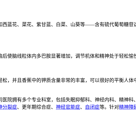
西蓝花、菜花、紫甘蓝、白菜、山葵等——含有硫代葡萄糖苷这
后使脑线粒体内多巴胺显著增加，调节机体和精神处于轻松愉悦
松，并且香蕉中的钾质含量非常的丰富，可以很好的平衡人体中
。
前医院拥有多个专业科室，包括失眠抑郁科、神经内科、精神科
神分裂症
、更年期综合症、
神经官能症
、
自闭症
等。针对
精神障